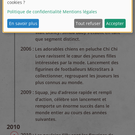
2001 :
Simba Toys reçoit une licence
européenne exclusive pour la fabrication
et la commercialisation des poupées
mannequins « Princesses Disney » de
Walt Disney. Simba Baby s’établit en tant
que segment distinct.
2006 :
Les adorables chiens en peluche Chi Chi
Love ravissent le cœur des jeunes filles
intéressées par la mode. Lancement des
figurines de footballeurs MicroStars à
collectionner, regroupant les joueurs les
plus connus au monde.
2009 :
Squap, jeu d’adresse rapide et rempli
d’action, célèbre son lancement et
remporte un énorme succès dans le
monde entier au cours des années
suivantes.
2010
2010 :