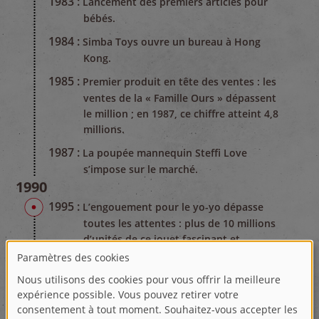
1983 :
Lancement des premiers articles pour
bébés.
1984 :
Simba Toys ouvre un bureau à Hong
Kong.
1985 :
Premier produit en tête des ventes : les
ventes de la « Famille Ours » dépassent
le million ; en 1987, ce chiffre atteint 4,8
millions.
1987 :
La poupée mannequin Steffi Love
s’impose sur le marché.
1990
1995 :
L’engouement pour le yo-yo dépasse
toutes les attentes : plus de 10 millions
d’unités de ce jouet fascinant et
stimulant sont vendues.
1996 :
Evi Love, la petite sœur de Steffi Love,
vient compléter la gamme.
2000