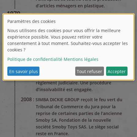
d’articles ménagers en plastique.
1970
1978 :
La société est rebaptisée Smoby. Début
de la production de jouets.
2000
2003-2005:
Acquisition des sociétés de jouets
Lardy, Monneret, Majorette, Solido et
Berchet.
2007 :
Smoby-Majorette commence à subir des
pertes et dépose une demande de
règlement judiciaire. Une procédure
d’insolvabilité est engagée.
2008 :
SIMBA DICKIE GROUP reçoit le feu vert du
Tribunal de Commerce du Jura pour la
reprise de certaines parties de l’ancienne
Smoby SA. Fondation de la nouvelle
société Smoby Toys SAS. Le siège social
reste en France.