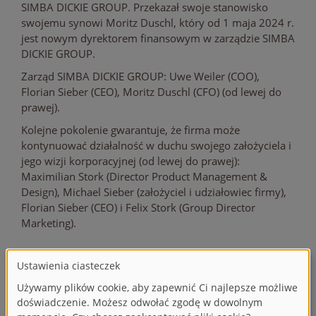
SIMBA DICKIE GROUP. Przekazał swoje stanowisko
swojemu synowi Moritz Duschl, który od 1 maja 2024 r.
jest nowym dyrektorem finansowym w zarządzie SIMBA
DICKIE GROUP.
Zarząd SIMBA DICKIE GROUP: Uwe Weiler (COO),
Florian Sieber (CEO), Moritz Duschl (CFO) (od lewej do
prawej).
Kolejne pokolenie gwarantuje, że firma może
kontynuować działalność w duchu swojego założyciela i
jego wizji korporacyjnej (od lewej do prawej):
Maximilian Stork (Director Product Management &
Design), Michael Sieber (założyciel i udziałowiec firmy),
Florian Sieber (CEO) i Felix Stork (Group Director
Marketing).