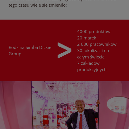
tego czasu wiele się zmieniło:
4000 produktów
20 marek
2 600 pracowników
Rodzina
Simba Dickie
30 lokalizacji na
Group
całym świecie
7 zakładów
produkcyjnych